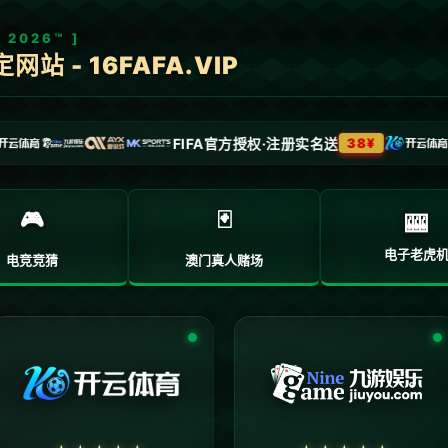
 2026™ ]
站 - 16FAFA.VIP
FIFA官方授权·注册实名送
38¥
🎮
🃏
🎰
电子老虎
电竞竞猜
澳门真人赌场