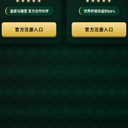
★★★★★
★★★★★
皇家马德里 官方合作伙伴
世界杯首存返利68%
官方注册入口
官方注册入口