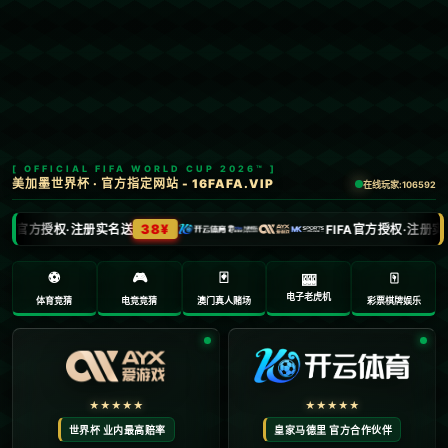
Sea
精选五大自有IP，内容
丰富内容，亿万
28(NG28) APP与你一
同发现更多精彩。
Home
Our Blog