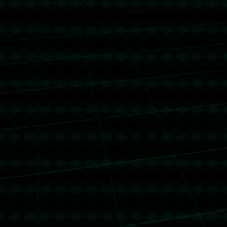
想了解更多独家赛事直
播，一手掌握相关内容，
尽在亿万28(NG28)
APP。
亿万28(NG28)
APP围绕海量即时数据，
精准分析不断创新，回应
用户的真实需求。