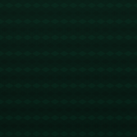
Helicopter
10 Comment
04 Feb 2025
亿万28(NG28) APP围绕多多28
不断创新，回应用户的真实需
求。
亿万28(NG28) APP围绕多多28不断创新，回应用户的
真实需求。