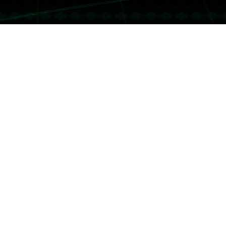
围绕全方位体育服务，一站式体验，亿万
28(NG28) APP持续打磨更优质的服务。
简体中文
·
繁體中文
亿万28(NG28) APP科技有限公司
通过领先的体育科技，连接全球体育爱好者，提供极致的赛事体验与资
讯。
电话：
+86 152 3446 8246
邮箱：
service@28yiwan.com
微信：28ng28app_195
营业时间：7×24
上海市浦东新区张江路80号