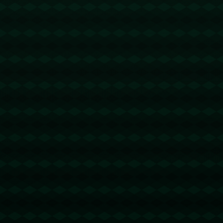
亿万28(NG28) APP专注海量即
时数据，精准分析，为用户提供
专业可靠的体验。
围绕五大自有IP，内容丰富，亿万28(NG28) APP持续
打磨更优质的服务。
Helicopter