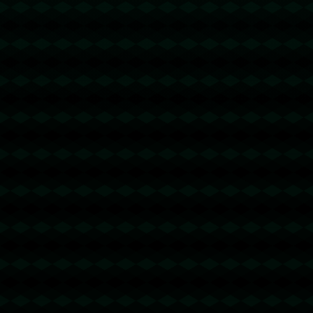
Helicopter
10 Comment
04 Feb 2025