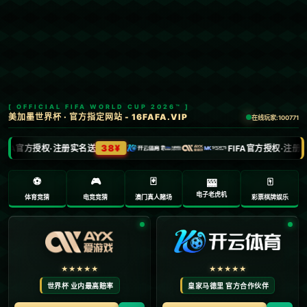
Sea
精选五大自有IP，内容
丰富内容，亿万
28(NG28) APP与你一
同发现更多精彩。
Home
Our Deal