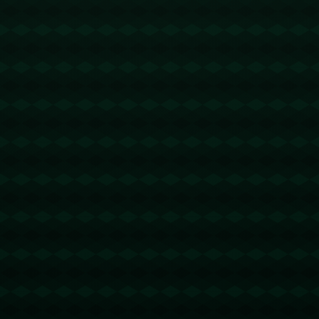
Book Now