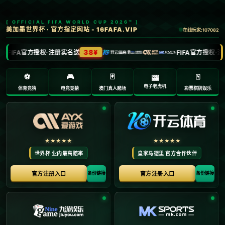
[ OFFICIAL FIFA WORLD CUP 2026™ ]
美加墨世界杯 · 官方指定网站 - 16FAFA.VIP
在线玩家:
107082
38¥
FIFA官方授权·注册实名送
FIFA官方授权·注
⚽️
🎮
🃏
🀄️
🎰
电子老虎机
体育竞猜
电竞竞猜
澳门真人赌场
彩票棋牌娱乐
★★★★★
★★★★★
世界杯 业内最高赔率
皇家马德里 官方合作伙伴
官方注册入口
官方注册入口
备份链接
备份链接